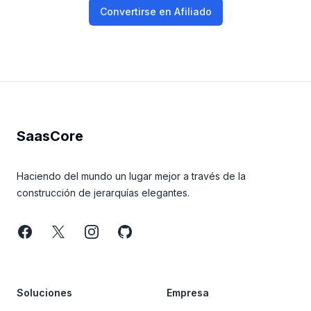
Convertirse en Afiliado
Footer
SaasCore
Haciendo del mundo un lugar mejor a través de la
construcción de jerarquías elegantes.
Facebook
Twitter
Instagram
GitHub
Soluciones
Empresa