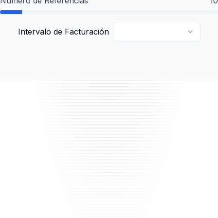
Número de Referencias
10
Intervalo de Facturación
Cómo Funciona
Únete a nuestro programa de afiliados y recibe un
enlace único para compartir.
Compártelo entre tus amigos, clientes y contactos.
Gana una comisión por cada referencia exitosa.
40% commission on every successful referral.