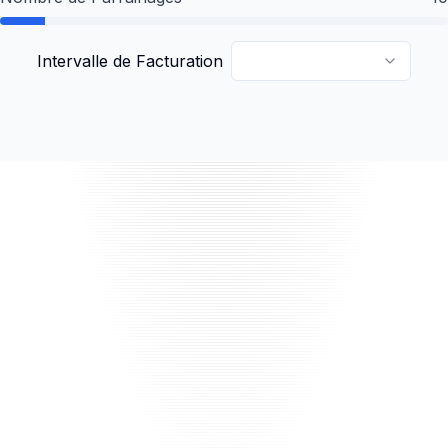
Intervalle de Facturation
Comment ça marche
Rejoignez notre programme d'affiliation et recevez
un lien unique à partager.
Partagez-le avec vos amis, clients et contacts.
Gagnez une commission sur chaque parrainage
réussi. 40% commission on every successful referral.