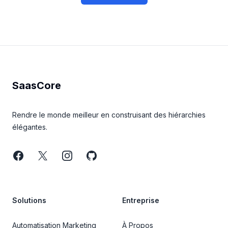
Footer
SaasCore
Rendre le monde meilleur en construisant des hiérarchies
élégantes.
Facebook
Twitter
Instagram
GitHub
Solutions
Entreprise
Automatisation Marketing
À Propos